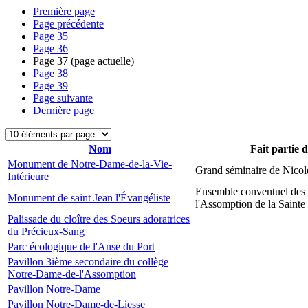
Première page
Page précédente
Page
35
Page
36
Page
37
(page actuelle)
Page
38
Page
39
Page suivante
Dernière page
Nom
Fait partie 
Monument de Notre-Dame-de-la-Vie-
Grand séminaire de Nicol
Intérieure
Ensemble conventuel des
Monument de saint Jean l'Évangéliste
l'Assomption de la Sainte
Palissade du cloître des Soeurs adoratrices
du Précieux-Sang
Parc écologique de l'Anse du Port
Pavillon 3ième secondaire du collège
Notre-Dame-de-l'Assomption
Pavillon Notre-Dame
Pavillon Notre-Dame-de-Liesse