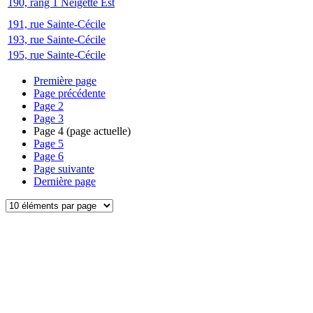
190, rang 1 Neigette Est
191, rue Sainte-Cécile
193, rue Sainte-Cécile
195, rue Sainte-Cécile
Première page
Page précédente
Page
2
Page
3
Page
4
(page actuelle)
Page
5
Page
6
Page suivante
Dernière page