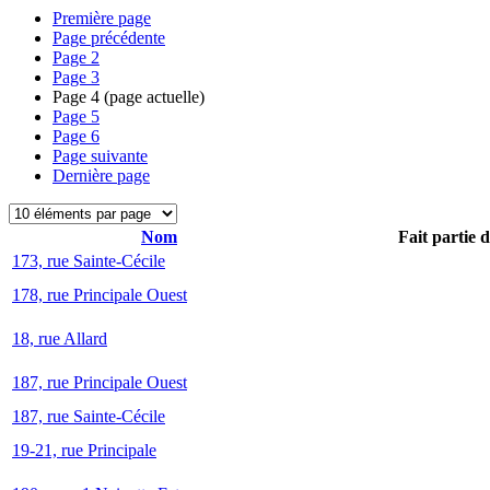
Première page
Page précédente
Page
2
Page
3
Page
4
(page actuelle)
Page
5
Page
6
Page suivante
Dernière page
Nom
Fait partie 
173, rue Sainte-Cécile
178, rue Principale Ouest
18, rue Allard
187, rue Principale Ouest
187, rue Sainte-Cécile
19-21, rue Principale