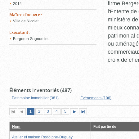
firme Berger
2014
l'Entente de 
Maître d'oeuvre
:
ministère de
Ville de Nicolet
mieux connaît
Exécutant
:
patrimonial d
Bergeron Gagnon inc.
ou aménagés 
commerciaux, 
croix de che
Éléments inventoriés (487)
Patrimoine immobilier (381)
Événements (106)
Page
(page
Page
Page
Page
Page
1
Première
2
Page
3
4
5
Page
Dernière
actuelle)
page
précédente
suivante
page
Nom
Fait partie de
Atelier et maison Rodolphe-Duguay