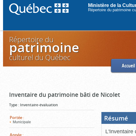
Ministère de la Cult
Répertoire du patrimoine c
Répertoire du
patrimoine
culturel du Québec
Accueil
Inventaire du patrimoine bâti de Nicolet
Type
:
Inventaire-évaluation
Résumé
(Boi
Portée
:
ouve
Municipale
cliq
pou
L'Inventaire 
ferm
Année
: