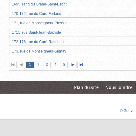
1695, rang du Grand-Saint-Esprit
170-172, rue du Curé-Ferland
171, rue de Monseigneur-Plessis
1715, rue Saint-Jean-Baptiste
172-176, rue du Curé-Raimbault
173, rue de Monseigneur-Signay
Page
(page
Page
Page
Page
Page
1
Première
2
Page
3
4
5
Page
Dernière
actuelle)
page
précédente
suivante
page
Plan du site
Nous joindre
© Gouver