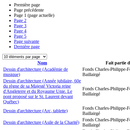
Première page
Page précédente
Page
1
(page actuelle)
Page
2
Page
3
Page
4
Page
5
Page suivante
Dernière page
Nom
Fait partie 
Dessin d'architecture (Académie de
Fonds Charles-Philippe-F
musique)
Baillairgé
Dessin d'architecture (Année jubilaire, 60e
du règne de sa Majesté Victoria reine
Fonds Charles-Philippe-F
d'Angleterre et du Royaume Unie. Le
Baillairgé
pont proposé sur le St. Laurent devant
Québec)
Fonds Charles-Philippe-F
Dessin d'architecture (Arc, tablette)
Baillairgé
Fonds Charles-Philippe-F
Dessin d'architecture (Asile de la Charité)
Baillairgé