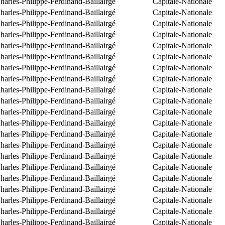
arles-Philippe-Ferdinand-Baillairgé
Capitale-Nationale
arles-Philippe-Ferdinand-Baillairgé
Capitale-Nationale
arles-Philippe-Ferdinand-Baillairgé
Capitale-Nationale
arles-Philippe-Ferdinand-Baillairgé
Capitale-Nationale
arles-Philippe-Ferdinand-Baillairgé
Capitale-Nationale
arles-Philippe-Ferdinand-Baillairgé
Capitale-Nationale
arles-Philippe-Ferdinand-Baillairgé
Capitale-Nationale
arles-Philippe-Ferdinand-Baillairgé
Capitale-Nationale
arles-Philippe-Ferdinand-Baillairgé
Capitale-Nationale
arles-Philippe-Ferdinand-Baillairgé
Capitale-Nationale
arles-Philippe-Ferdinand-Baillairgé
Capitale-Nationale
arles-Philippe-Ferdinand-Baillairgé
Capitale-Nationale
arles-Philippe-Ferdinand-Baillairgé
Capitale-Nationale
arles-Philippe-Ferdinand-Baillairgé
Capitale-Nationale
arles-Philippe-Ferdinand-Baillairgé
Capitale-Nationale
arles-Philippe-Ferdinand-Baillairgé
Capitale-Nationale
arles-Philippe-Ferdinand-Baillairgé
Capitale-Nationale
arles-Philippe-Ferdinand-Baillairgé
Capitale-Nationale
arles-Philippe-Ferdinand-Baillairgé
Capitale-Nationale
arles-Philippe-Ferdinand-Baillairgé
Capitale-Nationale
arles-Philippe-Ferdinand-Baillairgé
Capitale-Nationale