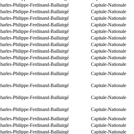
arles-Philippe-Ferdinand-Baillairgé
Capitale-Nationale
arles-Philippe-Ferdinand-Baillairgé
Capitale-Nationale
arles-Philippe-Ferdinand-Baillairgé
Capitale-Nationale
arles-Philippe-Ferdinand-Baillairgé
Capitale-Nationale
arles-Philippe-Ferdinand-Baillairgé
Capitale-Nationale
arles-Philippe-Ferdinand-Baillairgé
Capitale-Nationale
arles-Philippe-Ferdinand-Baillairgé
Capitale-Nationale
arles-Philippe-Ferdinand-Baillairgé
Capitale-Nationale
arles-Philippe-Ferdinand-Baillairgé
Capitale-Nationale
arles-Philippe-Ferdinand-Baillairgé
Capitale-Nationale
arles-Philippe-Ferdinand-Baillairgé
Capitale-Nationale
arles-Philippe-Ferdinand-Baillairgé
Capitale-Nationale
arles-Philippe-Ferdinand-Baillairgé
Capitale-Nationale
arles-Philippe-Ferdinand-Baillairgé
Capitale-Nationale
arles-Philippe-Ferdinand-Baillairgé
Capitale-Nationale
arles-Philippe-Ferdinand-Baillairgé
Capitale-Nationale
arles-Philippe-Ferdinand-Baillairgé
Capitale-Nationale