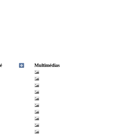
é
Multimédias