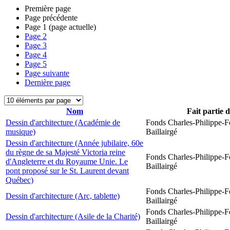
Première page
Page précédente
Page
1
(page actuelle)
Page
2
Page
3
Page
4
Page
5
Page suivante
Dernière page
Nom
Fait partie 
Dessin d'architecture (Académie de
Fonds Charles-Philippe-F
musique)
Baillairgé
Dessin d'architecture (Année jubilaire, 60e
du règne de sa Majesté Victoria reine
Fonds Charles-Philippe-F
d'Angleterre et du Royaume Unie. Le
Baillairgé
pont proposé sur le St. Laurent devant
Québec)
Fonds Charles-Philippe-F
Dessin d'architecture (Arc, tablette)
Baillairgé
Fonds Charles-Philippe-F
Dessin d'architecture (Asile de la Charité)
Baillairgé