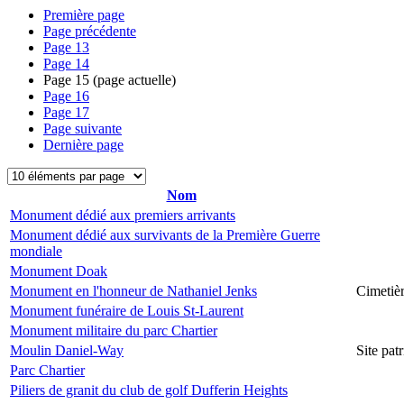
Première page
Page précédente
Page
13
Page
14
Page
15
(page actuelle)
Page
16
Page
17
Page suivante
Dernière page
Nom
Monument dédié aux premiers arrivants
Monument dédié aux survivants de la Première Guerre
mondiale
Monument Doak
Monument en l'honneur de Nathaniel Jenks
Cimetiè
Monument funéraire de Louis St-Laurent
Monument militaire du parc Chartier
Moulin Daniel-Way
Site pa
Parc Chartier
Piliers de granit du club de golf Dufferin Heights