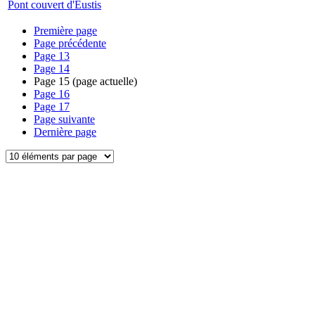
Pont couvert d'Eustis
Première page
Page précédente
Page
13
Page
14
Page
15
(page actuelle)
Page
16
Page
17
Page suivante
Dernière page