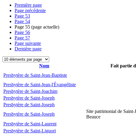
Première page
Page précédente
Page
53
Page
54
Page
55
(page actuelle)
Page
56
Page
57
Page suivante
Dernière page
Nom
Fait partie 
Presbytère de Saint-Jean-Baptiste
Presbytère de Saint-Jean-l'Évangéliste
Presbytère de Saint-Joachim
Presbytère de Saint-Joseph
Presbytère de Saint-Joseph
Site patrimonial de Saint-
Presbytère de Saint-Joseph
Beauce
Presbytère de Saint-Laurent
Presbytère de Saint-Liguori