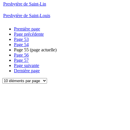
Presbytère de Saint-Lin
Presbytère de Saint-Louis
Première page
Page précédente
Page
53
Page
54
Page
55
(page actuelle)
Page
56
Page
57
Page suivante
Dernière page