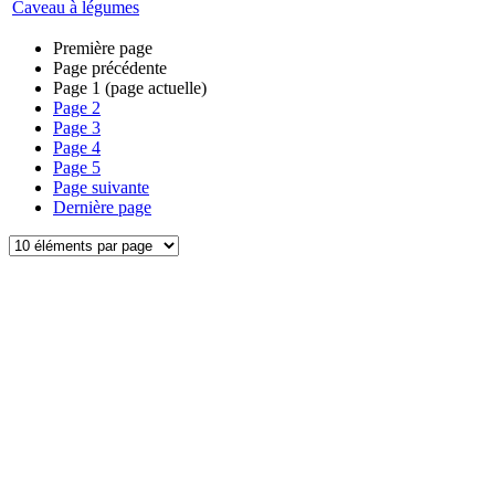
Caveau à légumes
Première page
Page précédente
Page
1
(page actuelle)
Page
2
Page
3
Page
4
Page
5
Page suivante
Dernière page