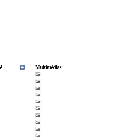
é
Multimédias