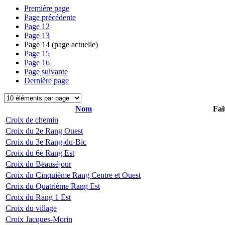
Première page
Page précédente
Page
12
Page
13
Page
14
(page actuelle)
Page
15
Page
16
Page suivante
Dernière page
Nom
Fai
Croix de chemin
Croix du 2e Rang Ouest
Croix du 3e Rang-du-Bic
Croix du 6e Rang Est
Croix du Beauséjour
Croix du Cinquième Rang Centre et Ouest
Croix du Quatrième Rang Est
Croix du Rang 1 Est
Croix du village
Croix Jacques-Morin