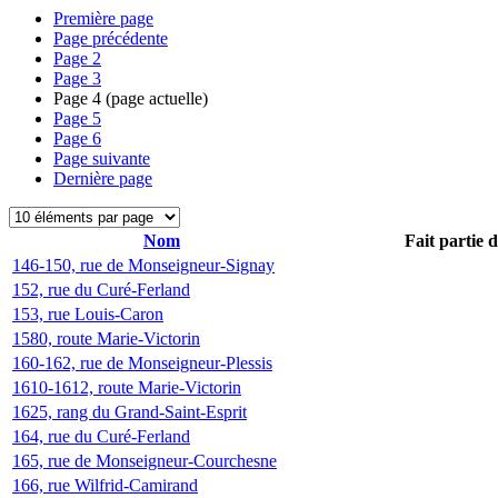
Première page
Page précédente
Page
2
Page
3
Page
4
(page actuelle)
Page
5
Page
6
Page suivante
Dernière page
Nom
Fait partie 
146-150, rue de Monseigneur-Signay
152, rue du Curé-Ferland
153, rue Louis-Caron
1580, route Marie-Victorin
160-162, rue de Monseigneur-Plessis
1610-1612, route Marie-Victorin
1625, rang du Grand-Saint-Esprit
164, rue du Curé-Ferland
165, rue de Monseigneur-Courchesne
166, rue Wilfrid-Camirand