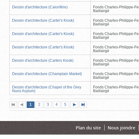
Dessin d'architecture (Calorifère)
Fonds Charles-Philippe-Fe
Baillairgé
Dessin d'architecture (Carter's Kiosk)
Fonds Charles-Philippe-Fe
Baillairgé
Dessin d'architecture (Carter's Kiosk)
Fonds Charles-Philippe-Fe
Baillairgé
Dessin d'architecture (Carter's Kiosk)
Fonds Charles-Philippe-Fe
Baillairgé
Dessin d'architecture (Carters Kiosk)
Fonds Charles-Philippe-Fe
Baillairgé
Dessin d'architecture (Champlain Market)
Fonds Charles-Philippe-Fe
Baillairgé
Dessin d'architecture (Chapel of the Grey
Fonds Charles-Philippe-Fe
Nuns Asylum)
Baillairgé
Page
(page
Page
Page
Page
Page
1
Première
2
Page
3
4
5
Page
Dernière
actuelle)
page
précédente
suivante
page
Plan du site
Nous joindre