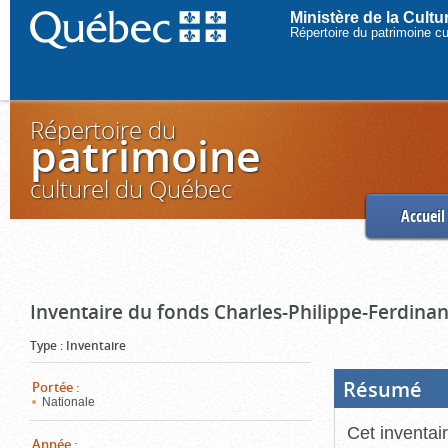
Ministère de la Cult
Répertoire du patrimoine c
Répertoire du
patrimoine
culturel du Québec
Accueil
Inventaire du fonds Charles-Philippe-Ferdinan
Type
:
Inventaire
Résumé
(Boi
Portée
:
ouve
Nationale
cliq
pou
Cet inventai
ferm
Année
: