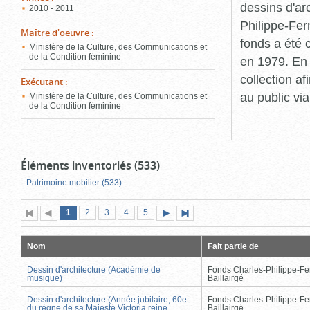
dessins d'ar
2010 - 2011
Philippe-Fer
Maître d'oeuvre
:
fonds a été c
Ministère de la Culture, des Communications et
de la Condition féminine
en 1979. En 
collection a
Exécutant
:
au public vi
Ministère de la Culture, des Communications et
de la Condition féminine
Éléments inventoriés (533)
Patrimoine mobilier (533)
Page
(page
Page
Page
Page
Page
1
Première
2
Page
3
4
5
Page
Dernière
actuelle)
page
précédente
suivante
page
Nom
Fait partie de
Dessin d'architecture (Académie de
Fonds Charles-Philippe-Fe
musique)
Baillairgé
Dessin d'architecture (Année jubilaire, 60e
Fonds Charles-Philippe-Fe
du règne de sa Majesté Victoria reine
Baillairgé