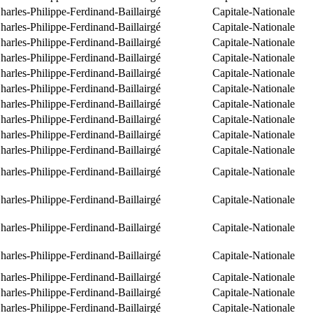
arles-Philippe-Ferdinand-Baillairgé
Capitale-Nationale
arles-Philippe-Ferdinand-Baillairgé
Capitale-Nationale
arles-Philippe-Ferdinand-Baillairgé
Capitale-Nationale
arles-Philippe-Ferdinand-Baillairgé
Capitale-Nationale
arles-Philippe-Ferdinand-Baillairgé
Capitale-Nationale
arles-Philippe-Ferdinand-Baillairgé
Capitale-Nationale
arles-Philippe-Ferdinand-Baillairgé
Capitale-Nationale
arles-Philippe-Ferdinand-Baillairgé
Capitale-Nationale
arles-Philippe-Ferdinand-Baillairgé
Capitale-Nationale
arles-Philippe-Ferdinand-Baillairgé
Capitale-Nationale
arles-Philippe-Ferdinand-Baillairgé
Capitale-Nationale
arles-Philippe-Ferdinand-Baillairgé
Capitale-Nationale
arles-Philippe-Ferdinand-Baillairgé
Capitale-Nationale
arles-Philippe-Ferdinand-Baillairgé
Capitale-Nationale
arles-Philippe-Ferdinand-Baillairgé
Capitale-Nationale
arles-Philippe-Ferdinand-Baillairgé
Capitale-Nationale
arles-Philippe-Ferdinand-Baillairgé
Capitale-Nationale