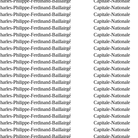
arles-Philippe-Ferdinand-Baillairgé
Capitale-Nationale
arles-Philippe-Ferdinand-Baillairgé
Capitale-Nationale
arles-Philippe-Ferdinand-Baillairgé
Capitale-Nationale
arles-Philippe-Ferdinand-Baillairgé
Capitale-Nationale
arles-Philippe-Ferdinand-Baillairgé
Capitale-Nationale
arles-Philippe-Ferdinand-Baillairgé
Capitale-Nationale
arles-Philippe-Ferdinand-Baillairgé
Capitale-Nationale
arles-Philippe-Ferdinand-Baillairgé
Capitale-Nationale
arles-Philippe-Ferdinand-Baillairgé
Capitale-Nationale
arles-Philippe-Ferdinand-Baillairgé
Capitale-Nationale
arles-Philippe-Ferdinand-Baillairgé
Capitale-Nationale
arles-Philippe-Ferdinand-Baillairgé
Capitale-Nationale
arles-Philippe-Ferdinand-Baillairgé
Capitale-Nationale
arles-Philippe-Ferdinand-Baillairgé
Capitale-Nationale
arles-Philippe-Ferdinand-Baillairgé
Capitale-Nationale
arles-Philippe-Ferdinand-Baillairgé
Capitale-Nationale
arles-Philippe-Ferdinand-Baillairgé
Capitale-Nationale
arles-Philippe-Ferdinand-Baillairgé
Capitale-Nationale
arles-Philippe-Ferdinand-Baillairgé
Capitale-Nationale
arles-Philippe-Ferdinand-Baillairgé
Capitale-Nationale
arles-Philippe-Ferdinand-Baillairgé
Capitale-Nationale