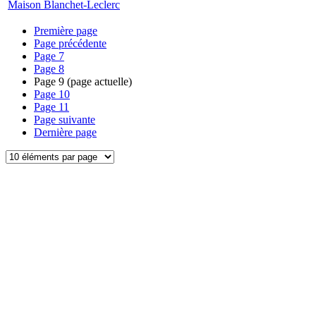
Maison Blanchet-Leclerc
Première page
Page précédente
Page
7
Page
8
Page
9
(page actuelle)
Page
10
Page
11
Page suivante
Dernière page