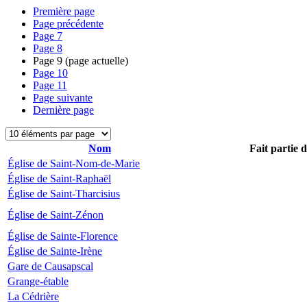
Première page
Page précédente
Page
7
Page
8
Page
9
(page actuelle)
Page
10
Page
11
Page suivante
Dernière page
Nom
Fait partie 
Église de Saint-Nom-de-Marie
Église de Saint-Raphaël
Église de Saint-Tharcisius
Église de Saint-Zénon
Église de Sainte-Florence
Église de Sainte-Irène
Gare de Causapscal
Grange-étable
La Cédrière