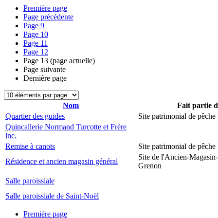
Première page
Page précédente
Page
9
Page
10
Page
11
Page
12
Page
13
(page actuelle)
Page suivante
Dernière page
Nom
Fait partie 
Quartier des guides
Site patrimonial de pêch
Quincallerie Normand Turcotte et Frère
inc.
Remise à canots
Site patrimonial de pêch
Site de l'Ancien-Magasin
Résidence et ancien magasin général
Grenon
Salle paroissiale
Salle paroissiale de Saint-Noël
Première page