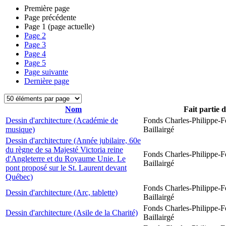
Première page
Page précédente
Page
1
(page actuelle)
Page
2
Page
3
Page
4
Page
5
Page suivante
Dernière page
Nom
Fait partie 
Dessin d'architecture (Académie de
Fonds Charles-Philippe-F
musique)
Baillairgé
Dessin d'architecture (Année jubilaire, 60e
du règne de sa Majesté Victoria reine
Fonds Charles-Philippe-F
d'Angleterre et du Royaume Unie. Le
Baillairgé
pont proposé sur le St. Laurent devant
Québec)
Fonds Charles-Philippe-F
Dessin d'architecture (Arc, tablette)
Baillairgé
Fonds Charles-Philippe-F
Dessin d'architecture (Asile de la Charité)
Baillairgé