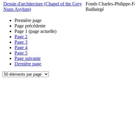
Dessin d'architecture (Chapel of the Grey
Fonds Charles-Philippe-F
Nuns Asylum)
Baillairgé
Première page
Page précédente
Page
1
(page actuelle)
Page
2
Page
3
Page
4
Page
5
Page suivante
Dernière page