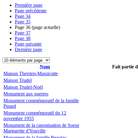
Première page
Page précédente
Page
34
Page
35
Page
36
(page actuelle)
Page
37
Page
38
Page suivante
Dernière page
Nom
Fait partie 
Maison Therrien-Massicotte
Maison Trudel
Maison Trudel-Noël
Monument aux guerres
Monument commémoratif de la famille
Pinard
Monument commémoratif du 12
novembre 1955
Monument de la canonisation de Soeur
Marguerite d'Youville
Monument de la famille Beaulac