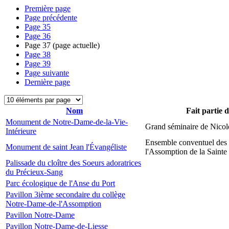
Première page
Page précédente
Page
35
Page
36
Page
37
(page actuelle)
Page
38
Page
39
Page suivante
Dernière page
Nom
Fait partie 
Monument de Notre-Dame-de-la-Vie-
Grand séminaire de Nicol
Intérieure
Ensemble conventuel des
Monument de saint Jean l'Évangéliste
l'Assomption de la Sainte
Palissade du cloître des Soeurs adoratrices
du Précieux-Sang
Parc écologique de l'Anse du Port
Pavillon 3ième secondaire du collège
Notre-Dame-de-l'Assomption
Pavillon Notre-Dame
Pavillon Notre-Dame-de-Liesse