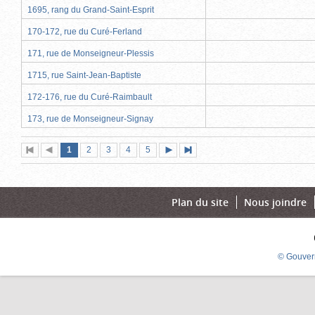
1695, rang du Grand-Saint-Esprit
170-172, rue du Curé-Ferland
171, rue de Monseigneur-Plessis
1715, rue Saint-Jean-Baptiste
172-176, rue du Curé-Raimbault
173, rue de Monseigneur-Signay
Page
(page
Page
Page
Page
Page
1
Première
2
Page
3
4
5
Page
Dernière
actuelle)
page
précédente
suivante
page
Plan du site
Nous joindre
© Gouver