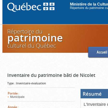
Ministère de la Cult
Répertoire du patrimoine c
Répertoire du
patrimoine
culturel du Québec
Accueil
Inventaire du patrimoine bâti de Nicolet
Type
:
Inventaire-évaluation
Résumé
(Boi
Portée
:
ouve
Municipale
cliq
pou
L'Inventaire 
ferm
Année
: