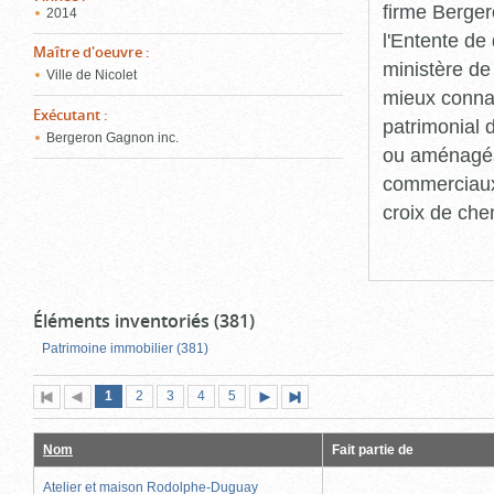
firme Berger
2014
l'Entente de 
Maître d'oeuvre
:
ministère de
Ville de Nicolet
mieux connaît
Exécutant
:
patrimonial d
Bergeron Gagnon inc.
ou aménagés 
commerciaux, 
croix de che
Éléments inventoriés (381)
Patrimoine immobilier (381)
Page
(page
Page
Page
Page
Page
1
Première
2
Page
3
4
5
Page
Dernière
actuelle)
page
précédente
suivante
page
Nom
Fait partie de
Atelier et maison Rodolphe-Duguay