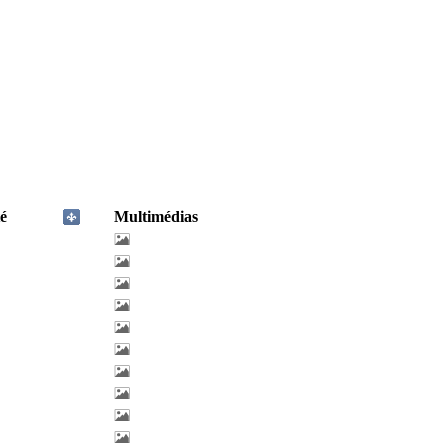
é
Multimédias