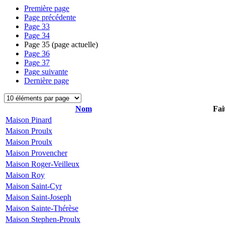
Première page
Page précédente
Page
33
Page
34
Page
35
(page actuelle)
Page
36
Page
37
Page suivante
Dernière page
Nom
Fai
Maison Pinard
Maison Proulx
Maison Proulx
Maison Provencher
Maison Roger-Veilleux
Maison Roy
Maison Saint-Cyr
Maison Saint-Joseph
Maison Sainte-Thérèse
Maison Stephen-Proulx