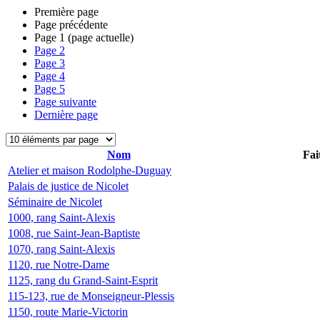
Première page
Page précédente
Page
1
(page actuelle)
Page
2
Page
3
Page
4
Page
5
Page suivante
Dernière page
Nom
Fai
Atelier et maison Rodolphe-Duguay
Palais de justice de Nicolet
Séminaire de Nicolet
1000, rang Saint-Alexis
1008, rue Saint-Jean-Baptiste
1070, rang Saint-Alexis
1120, rue Notre-Dame
1125, rang du Grand-Saint-Esprit
115-123, rue de Monseigneur-Plessis
1150, route Marie-Victorin