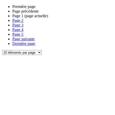
Première page
Page précédente
Page
1
(page actuelle)
Page
2
Page
3
Page
4
Page
5
Page suivante
Dernière page