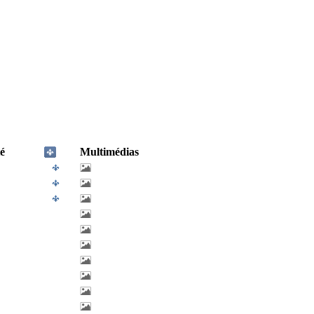
é
Multimédias