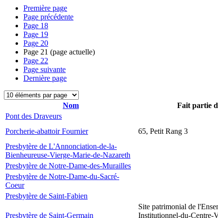
Première page
Page précédente
Page
18
Page
19
Page
20
Page
21
(page actuelle)
Page
22
Page suivante
Dernière page
Nom
Fait partie 
Pont des Draveurs
Porcherie-abattoir Fournier
65, Petit Rang 3
Presbytère de L'Annonciation-de-la-
Bienheureuse-Vierge-Marie-de-Nazareth
Presbytère de Notre-Dame-des-Murailles
Presbytère de Notre-Dame-du-Sacré-
Coeur
Presbytère de Saint-Fabien
Site patrimonial de l'Ens
Presbytère de Saint-Germain
Institutionnel-du-Centre-V