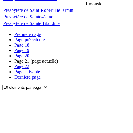
Rimouski
Presbytère de Saint-Robert-Bellarmin
Presbytère de Sainte-Anne
Presbytère de Sainte-Blandine
Première page
Page précédente
Page
18
Page
19
Page
20
Page
21
(page actuelle)
Page
22
Page suivante
Dernière page