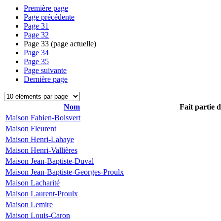
Première page
Page précédente
Page
31
Page
32
Page
33
(page actuelle)
Page
34
Page
35
Page suivante
Dernière page
Nom
Fait partie 
Maison Fabien-Boisvert
Maison Fleurent
Maison Henri-Lahaye
Maison Henri-Vallières
Maison Jean-Baptiste-Duval
Maison Jean-Baptiste-Georges-Proulx
Maison Lacharité
Maison Laurent-Proulx
Maison Lemire
Maison Louis-Caron