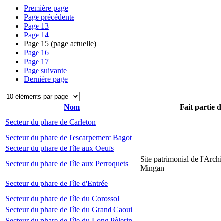
Première page
Page précédente
Page
13
Page
14
Page
15
(page actuelle)
Page
16
Page
17
Page suivante
Dernière page
Nom
Fait partie 
Secteur du phare de Carleton
Secteur du phare de l'escarpement Bagot
Secteur du phare de l'île aux Oeufs
Site patrimonial de l'Arch
Secteur du phare de l'île aux Perroquets
Mingan
Secteur du phare de l'île d'Entrée
Secteur du phare de l'île du Corossol
Secteur du phare de l'île du Grand Caoui
Secteur du phare de l'île du Long Pèlerin