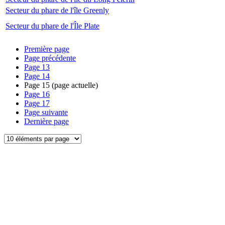
Secteur du phare de l'île Greenly
Secteur du phare de l'Île Plate
Première page
Page précédente
Page
13
Page
14
Page
15
(page actuelle)
Page
16
Page
17
Page suivante
Dernière page