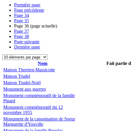
Première page
Page précédente
Page
34
Page
35
Page
36
(page actuelle)
Page
37
Page
38
Page suivante
Dernière page
Nom
Fait partie 
Maison Therrien-Massicotte
Maison Trudel
Maison Trudel-Noël
Monument aux guerres
Monument commémoratif de la famille
Pinard
Monument commémoratif du 12
novembre 1955
Monument de la canonisation de Soeur
Marguerite d'Youville
Monument de la famille Beaulac