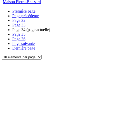
Maison Pierre-Brassard
Première page
Page précédente
Page
32
Page
33
Page
34
(page actuelle)
Page
35
Page
36
Page suivante
Dernière page