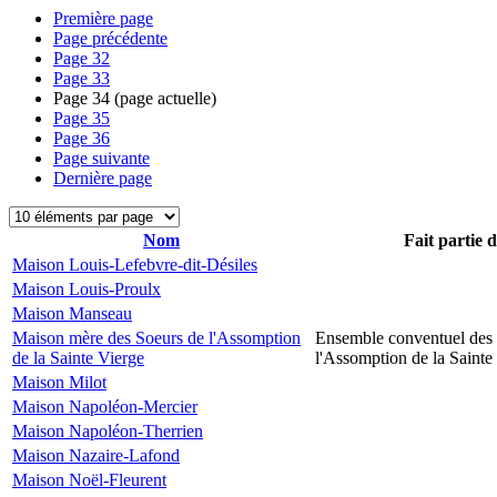
Première page
Page précédente
Page
32
Page
33
Page
34
(page actuelle)
Page
35
Page
36
Page suivante
Dernière page
Nom
Fait partie 
Maison Louis-Lefebvre-dit-Désiles
Maison Louis-Proulx
Maison Manseau
Maison mère des Soeurs de l'Assomption
Ensemble conventuel des
de la Sainte Vierge
l'Assomption de la Sainte
Maison Milot
Maison Napoléon-Mercier
Maison Napoléon-Therrien
Maison Nazaire-Lafond
Maison Noël-Fleurent