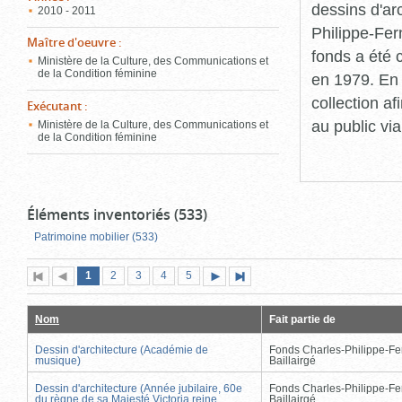
dessins d'ar
2010 - 2011
Philippe-Fer
Maître d'oeuvre
:
fonds a été c
Ministère de la Culture, des Communications et
de la Condition féminine
en 1979. En 
collection a
Exécutant
:
au public vi
Ministère de la Culture, des Communications et
de la Condition féminine
Éléments inventoriés (533)
Patrimoine mobilier (533)
Page
(page
Page
Page
Page
Page
1
Première
2
Page
3
4
5
Page
Dernière
actuelle)
page
précédente
suivante
page
Nom
Fait partie de
Dessin d'architecture (Académie de
Fonds Charles-Philippe-Fe
musique)
Baillairgé
Dessin d'architecture (Année jubilaire, 60e
Fonds Charles-Philippe-Fe
du règne de sa Majesté Victoria reine
Baillairgé