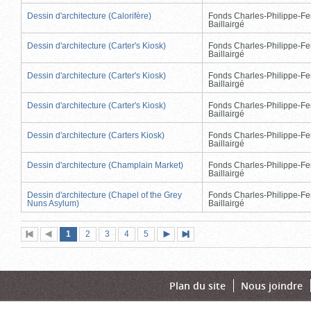
Dessin d'architecture (Calorifère)
Fonds Charles-Philippe-Fe
Baillairgé
Dessin d'architecture (Carter's Kiosk)
Fonds Charles-Philippe-Fe
Baillairgé
Dessin d'architecture (Carter's Kiosk)
Fonds Charles-Philippe-Fe
Baillairgé
Dessin d'architecture (Carter's Kiosk)
Fonds Charles-Philippe-Fe
Baillairgé
Dessin d'architecture (Carters Kiosk)
Fonds Charles-Philippe-Fe
Baillairgé
Dessin d'architecture (Champlain Market)
Fonds Charles-Philippe-Fe
Baillairgé
Dessin d'architecture (Chapel of the Grey
Fonds Charles-Philippe-Fe
Nuns Asylum)
Baillairgé
Page
(page
Page
Page
Page
Page
1
Première
2
Page
3
4
5
Page
Dernière
actuelle)
page
précédente
suivante
page
Plan du site
Nous joindre