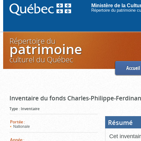
Ministère de la Cult
Répertoire du patrimoine c
Répertoire du
patrimoine
culturel du Québec
Accueil
Inventaire du fonds Charles-Philippe-Ferdinan
Type
:
Inventaire
Résumé
(Boi
Portée
:
ouve
Nationale
cliq
pou
Cet inventai
ferm
Année
: