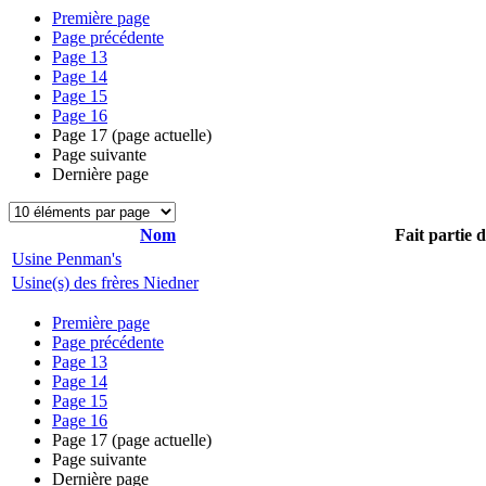
Première page
Page précédente
Page
13
Page
14
Page
15
Page
16
Page
17
(page actuelle)
Page suivante
Dernière page
Nom
Fait partie 
Usine Penman's
Usine(s) des frères Niedner
Première page
Page précédente
Page
13
Page
14
Page
15
Page
16
Page
17
(page actuelle)
Page suivante
Dernière page