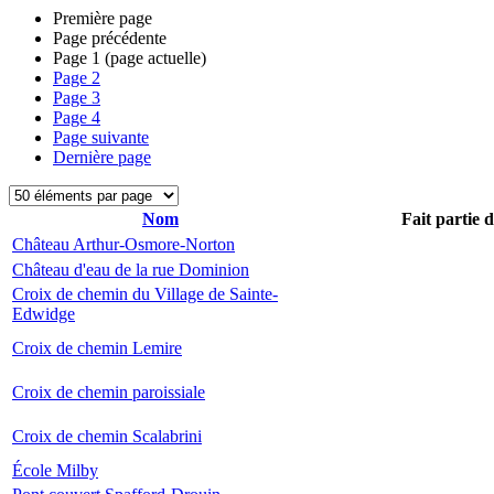
Première page
Page précédente
Page
1
(page actuelle)
Page
2
Page
3
Page
4
Page suivante
Dernière page
Nom
Fait partie 
Château Arthur-Osmore-Norton
Château d'eau de la rue Dominion
Croix de chemin du Village de Sainte-
Edwidge
Croix de chemin Lemire
Croix de chemin paroissiale
Croix de chemin Scalabrini
École Milby