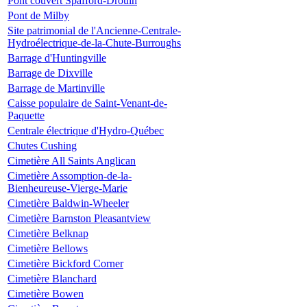
Pont couvert Spafford-Drouin
Pont de Milby
Site patrimonial de l'Ancienne-Centrale-
Hydroélectrique-de-la-Chute-Burroughs
Barrage d'Huntingville
Barrage de Dixville
Barrage de Martinville
Caisse populaire de Saint-Venant-de-
Paquette
Centrale électrique d'Hydro-Québec
Chutes Cushing
Cimetière All Saints Anglican
Cimetière Assomption-de-la-
Bienheureuse-Vierge-Marie
Cimetière Baldwin-Wheeler
Cimetière Barnston Pleasantview
Cimetière Belknap
Cimetière Bellows
Cimetière Bickford Corner
Cimetière Blanchard
Cimetière Bowen