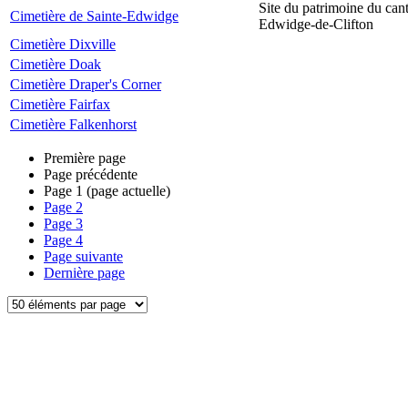
Site du patrimoine du can
Cimetière de Sainte-Edwidge
Edwidge-de-Clifton
Cimetière Dixville
Cimetière Doak
Cimetière Draper's Corner
Cimetière Fairfax
Cimetière Falkenhorst
Première page
Page précédente
Page
1
(page actuelle)
Page
2
Page
3
Page
4
Page suivante
Dernière page