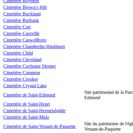
Cimetière Boynton
Cimetière Brown's Hill
Cimetière Buckland
Cimetière Burbank
Cimetière Carr
Cimetière Cassville
Cimetière Caswellboro
Cimetière Chamberlin-Washburn
Cimetière Child
Cimetière Cleveland
Cimetière Cochrane Sleeper
Cimetière Compton
Cimetière Crooker
Cimetière Crystal Lake
Site patrimonial de la Par
Cimetière de Saint-Edmond
Edmond
Cimetière de Saint-Henri
Cimetière de Saint-Herménégilde
Cimetière de Saint-Malo
Site du patrimoine de l'égl
Cimetière de Saint-Venant-de-Paquette
Venant-de-Paquette