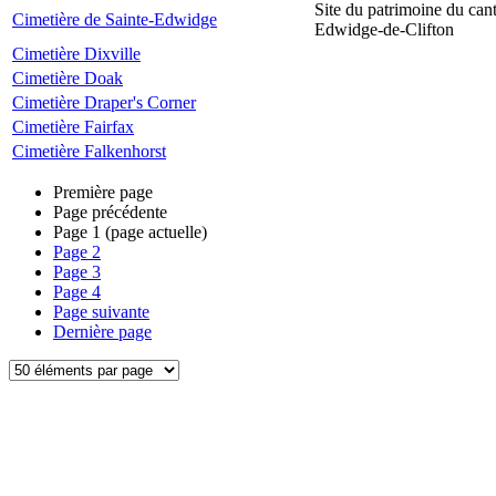
Site du patrimoine du can
Cimetière de Sainte-Edwidge
Edwidge-de-Clifton
Cimetière Dixville
Cimetière Doak
Cimetière Draper's Corner
Cimetière Fairfax
Cimetière Falkenhorst
Première page
Page précédente
Page
1
(page actuelle)
Page
2
Page
3
Page
4
Page suivante
Dernière page