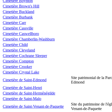
Cimetière Boynton
Cimetière Brown's Hill
Cimetière Buckland
Cimetière Burbank
Cimetière Carr
Cimetière Cassville
Cimetière Caswellboro
Cimetière Chamberlin-Washburn
Cimetière Child
Cimetière Cleveland
Cimetière Cochrane Sleeper
Cimetière Compton
Cimetière Crooker
Cimetière Crystal Lake
Site patrimonial de la Par
Cimetière de Saint-Edmond
Edmond
Cimetière de Saint-Henri
Cimetière de Saint-Herménégilde
Cimetière de Saint-Malo
Site du patrimoine de l'égl
Cimetière de Saint-Venant-de-Paquette
Venant-de-Paquette