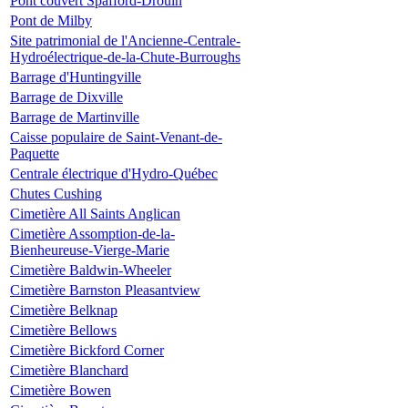
Pont couvert Spafford-Drouin
Pont de Milby
Site patrimonial de l'Ancienne-Centrale-
Hydroélectrique-de-la-Chute-Burroughs
Barrage d'Huntingville
Barrage de Dixville
Barrage de Martinville
Caisse populaire de Saint-Venant-de-
Paquette
Centrale électrique d'Hydro-Québec
Chutes Cushing
Cimetière All Saints Anglican
Cimetière Assomption-de-la-
Bienheureuse-Vierge-Marie
Cimetière Baldwin-Wheeler
Cimetière Barnston Pleasantview
Cimetière Belknap
Cimetière Bellows
Cimetière Bickford Corner
Cimetière Blanchard
Cimetière Bowen