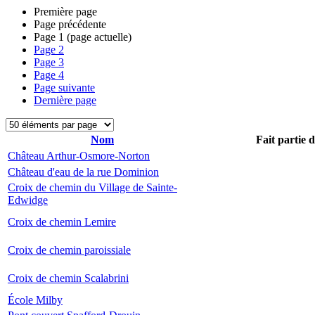
Première page
Page précédente
Page
1
(page actuelle)
Page
2
Page
3
Page
4
Page suivante
Dernière page
Nom
Fait partie 
Château Arthur-Osmore-Norton
Château d'eau de la rue Dominion
Croix de chemin du Village de Sainte-
Edwidge
Croix de chemin Lemire
Croix de chemin paroissiale
Croix de chemin Scalabrini
École Milby