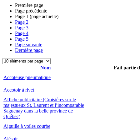
Première page
Page précédente
Page
1
(page actuelle)
Page
2
Page
3
Page
4
Page
5
Page suivante
Dernière page
Nom
Fait partie 
Accoteuse pneumatique
Accotoir à rivet
Affiche publicitaire (Croisières sur le
majestueux St. Laurent et l’incomparable
Saguenay dans la belle province de
Québec)
Aiguille à voiles courbe
Alésoir