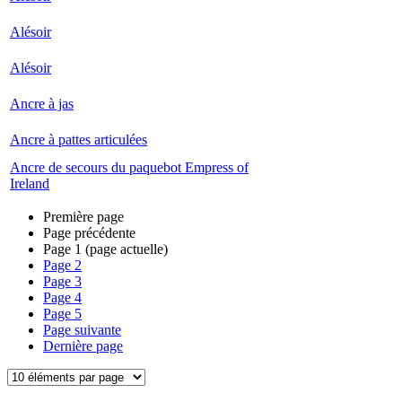
Alésoir
Alésoir
Ancre à jas
Ancre à pattes articulées
Ancre de secours du paquebot Empress of
Ireland
Première page
Page précédente
Page
1
(page actuelle)
Page
2
Page
3
Page
4
Page
5
Page suivante
Dernière page