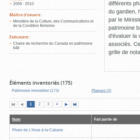
différents p
2009 - 2010
du gardien, 
Maître d'oeuvre
:
par le Minis
Ministère de la Culture, des Communications et
de la Condition féminine
patrimoine b
d'évaluer la
Exécutant
:
associés. Ce
Chaire de recherche du Canada en patrimoine
bâti
grille de not
Éléments inventoriés (175)
Patrimoine immobilier (173)
Plaques (2)
Page
(page
Page
Page
Page
1
Première
2
Page
3
4
Page
Dernière
actuelle)
page
précédente
suivante
page
Nom
Fait partie de
Phare de L'Anse-à-la-Cabane