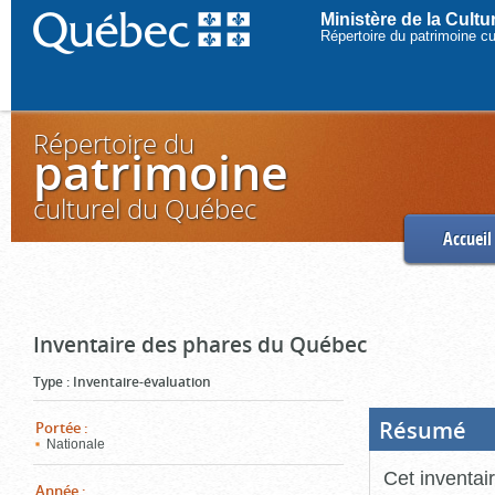
Ministère de la Cult
Répertoire du patrimoine c
Répertoire du
patrimoine
culturel du Québec
Accueil
Inventaire des phares du Québec
Type
:
Inventaire-évaluation
Résumé
(Boi
Portée
:
ouve
Nationale
cliq
pou
Cet inventai
ferm
Année
: