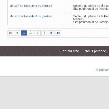
Maison de l'assistant du gardien
Secteur du phare de l'île 
Site patrimonial de l'Arch
Maison de l'assistant du gardien
Secteur du phare de la Peti
Marteau
Site patrimonial de l'Arch
Page
(page
Page
Page
Page
1
Première
2
Page
3
4
Page
Dernière
actuelle)
page
précédente
suivante
page
Plan du site
Nous joindre
© Gouver