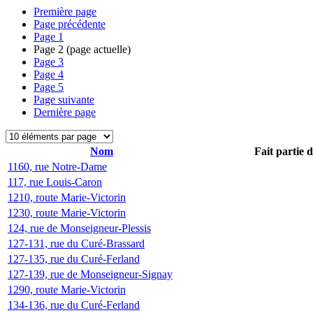
Première page
Page précédente
Page
1
Page
2
(page actuelle)
Page
3
Page
4
Page
5
Page suivante
Dernière page
Nom
Fait partie 
1160, rue Notre-Dame
117, rue Louis-Caron
1210, route Marie-Victorin
1230, route Marie-Victorin
124, rue de Monseigneur-Plessis
127-131, rue du Curé-Brassard
127-135, rue du Curé-Ferland
127-139, rue de Monseigneur-Signay
1290, route Marie-Victorin
134-136, rue du Curé-Ferland