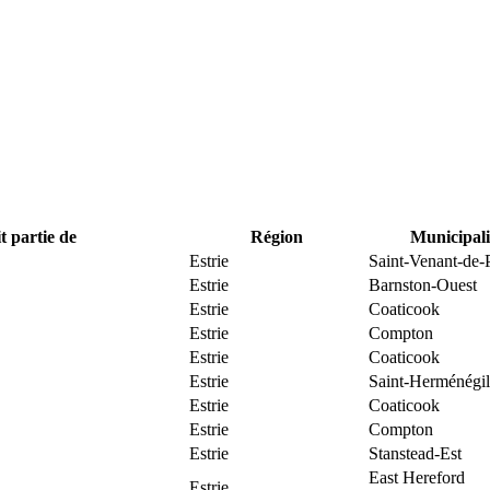
t partie de
Région
Municipali
Estrie
Saint-Venant-de-
Estrie
Barnston-Ouest
Estrie
Coaticook
Estrie
Compton
Estrie
Coaticook
Estrie
Saint-Herménégi
Estrie
Coaticook
Estrie
Compton
Estrie
Stanstead-Est
East Hereford
Estrie