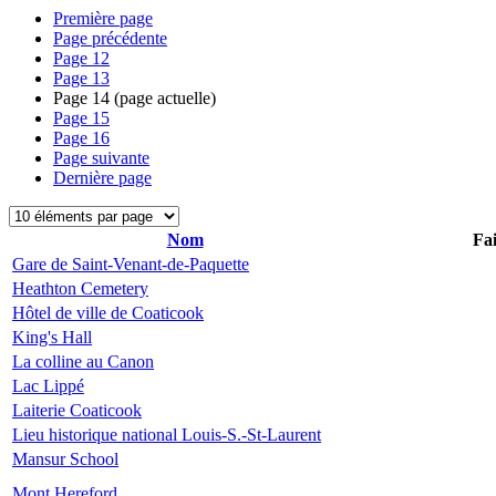
Première page
Page précédente
Page
12
Page
13
Page
14
(page actuelle)
Page
15
Page
16
Page suivante
Dernière page
Nom
Fai
Gare de Saint-Venant-de-Paquette
Heathton Cemetery
Hôtel de ville de Coaticook
King's Hall
La colline au Canon
Lac Lippé
Laiterie Coaticook
Lieu historique national Louis-S.-St-Laurent
Mansur School
Mont Hereford