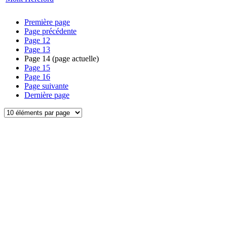
Première page
Page précédente
Page
12
Page
13
Page
14
(page actuelle)
Page
15
Page
16
Page suivante
Dernière page