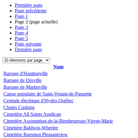
Première page
Page précédente
Page
1
Page
2
(page actuelle)
Page
3
Page
4
Page
5
Page suivante
Dernière page
Nom
Barrage d'Huntingville
Barrage de Dixville
Barrage de Martinville
Caisse populaire de Saint-Venant-de-Paquette
Centrale électrique d'Hydro-Québec
Chutes Cushing
Cimetière All Saints Anglican
Cimetière Assomption-de-la-Bienheureuse-Vierge-Marie
Cimetière Baldwin-Wheeler
Cimetière Barnston Pleasantview