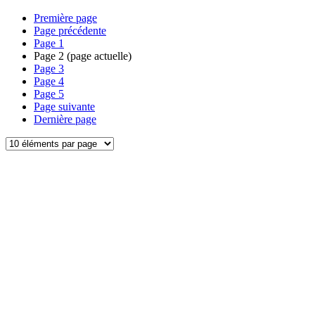
Première page
Page précédente
Page
1
Page
2
(page actuelle)
Page
3
Page
4
Page
5
Page suivante
Dernière page