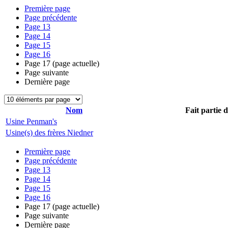
Première page
Page précédente
Page
13
Page
14
Page
15
Page
16
Page
17
(page actuelle)
Page suivante
Dernière page
Nom
Fait partie 
Usine Penman's
Usine(s) des frères Niedner
Première page
Page précédente
Page
13
Page
14
Page
15
Page
16
Page
17
(page actuelle)
Page suivante
Dernière page