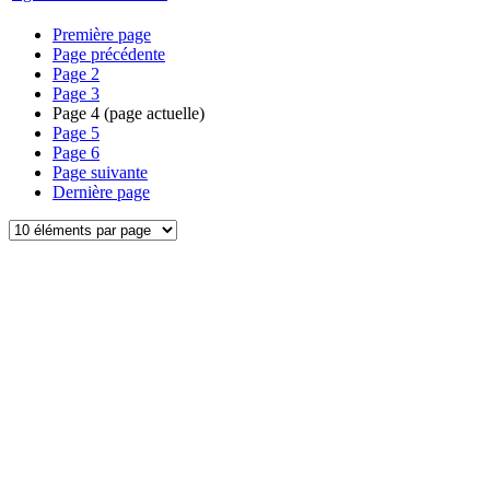
Première page
Page précédente
Page
2
Page
3
Page
4
(page actuelle)
Page
5
Page
6
Page suivante
Dernière page