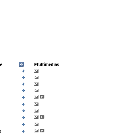
é
Multimédias
e