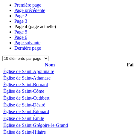
Première page
Page précédente
Page
2
Page
3
Page
4
(page actuelle)
Page
5
Page
6
Page suivante
Dernière page
Nom
Fai
Église de Saint-Apollinaire
Église de Saint-Athanase
Église de Saint-Bernard
Église de Saint-Côme
Église de Saint-Cuthbert
Église de Saint-Désiré
Église de Saint-Édouard
Église de Saint-Émile
Église de Saint-Grégoire-le-Grand
Église de Saint-Hilaire