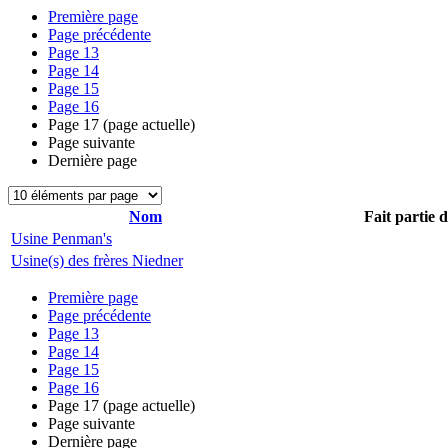
Première page
Page précédente
Page
13
Page
14
Page
15
Page
16
Page
17
(page actuelle)
Page suivante
Dernière page
Nom
Fait partie 
Usine Penman's
Usine(s) des frères Niedner
Première page
Page précédente
Page
13
Page
14
Page
15
Page
16
Page
17
(page actuelle)
Page suivante
Dernière page