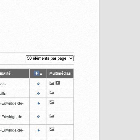
palité
Multimédias
cook
ille
e-Edwidge-de-
n
e-Edwidge-de-
n
e-Edwidge-de-
n