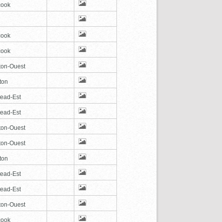
cook
cook
cook
ton-Ouest
ton
tead-Est
tead-Est
ton-Ouest
ton-Ouest
ton
tead-Est
tead-Est
ton-Ouest
cook