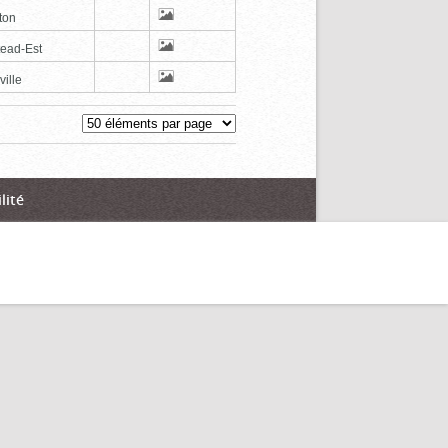
ton
tead-Est
ville
lité