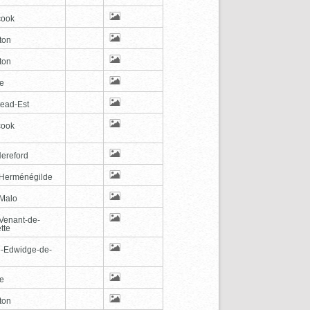
cook
ton
ton
le
tead-Est
cook
Hereford
-Herménégilde
-Malo
-Venant-de-
tte
e-Edwidge-de-
n
le
ton