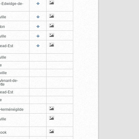
e-Edwidge-de-
n
ille
ton
ille
tead-Est
ille
le
ville
-Venant-de-
tte
tead-Est
le
-Herménégilde
ille
cook