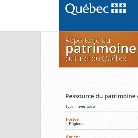
Répertoire du
patrimoine
culturel du Québec
Ressource du patrimoine 
Type
:
Inventaire
Portée
:
Régionale
Année
: