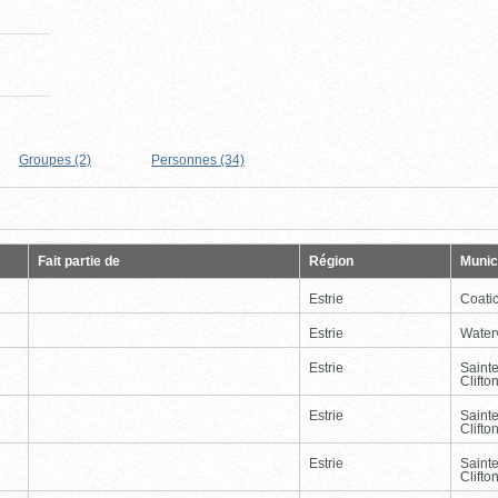
Groupes (2)
Personnes (34)
Page
Dernière
Fait partie de
Région
Munici
Estrie
Coati
Estrie
Waterv
Estrie
Saint
Clifto
Estrie
Saint
Clifto
Estrie
Saint
Clifto