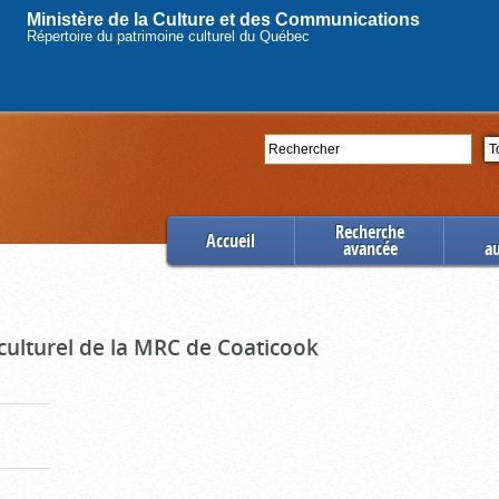
Ministère de la Culture et des Communications
Répertoire du patrimoine culturel du Québec
Rechercher
Se
Recherche
Accueil
avancée
a
culturel de la MRC de Coaticook