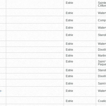
Estrie
Saint
Clifto
Estrie
Waterv
Estrie
Comp
Estrie
Waterv
Estrie
Stans
Estrie
Waterv
Estrie
Dixvil
Estrie
Martin
Estrie
Saint
Paque
Estrie
Stans
Estrie
Dixvil
Estrie
Saint
e-
Estrie
Waterv
Estrie
Coati