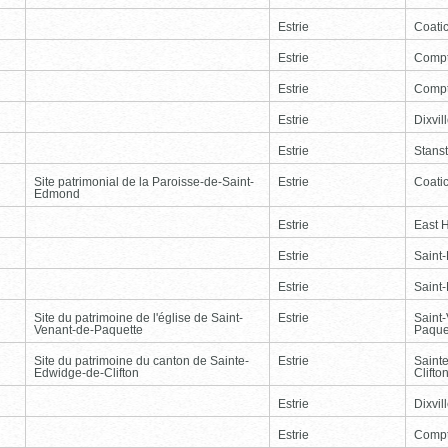
Estrie
Coati
Estrie
Comp
Estrie
Comp
Estrie
Dixvil
Estrie
Stans
Site patrimonial de la Paroisse-de-Saint-
Estrie
Coati
Edmond
Estrie
East 
Estrie
Saint
Estrie
Saint
Site du patrimoine de l'église de Saint-
Estrie
Saint
Venant-de-Paquette
Paque
Site du patrimoine du canton de Sainte-
Estrie
Saint
Edwidge-de-Clifton
Clifto
Estrie
Dixvil
Estrie
Comp