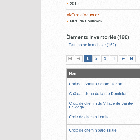
2019
Maître d'oeuvre
:
MRC de Coaticook
Éléments inventoriés (198)
Patrimoine immobilier (162)
Page
(page
Page
Page
Page
1
Première
2
Page
3
4
actuelle)
page
précédente
suivante
page
Nom
Château Arthur-Osmore-Norton
Château d'eau de la rue Dominion
Croix de chemin du Village de Sainte-
Edwidge
Croix de chemin Lemire
Croix de chemin paroissiale