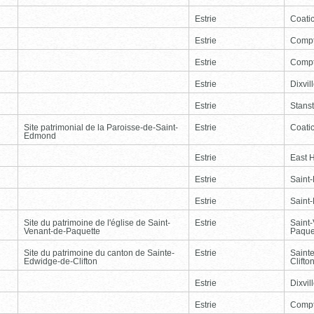
Estrie
Coati
Estrie
Comp
Estrie
Comp
Estrie
Dixvil
Estrie
Stans
Site patrimonial de la Paroisse-de-Saint-
Estrie
Coati
Edmond
Estrie
East 
Estrie
Saint
Estrie
Saint
Site du patrimoine de l'église de Saint-
Estrie
Saint
Venant-de-Paquette
Paque
Site du patrimoine du canton de Sainte-
Estrie
Saint
Edwidge-de-Clifton
Clifto
Estrie
Dixvil
Estrie
Comp