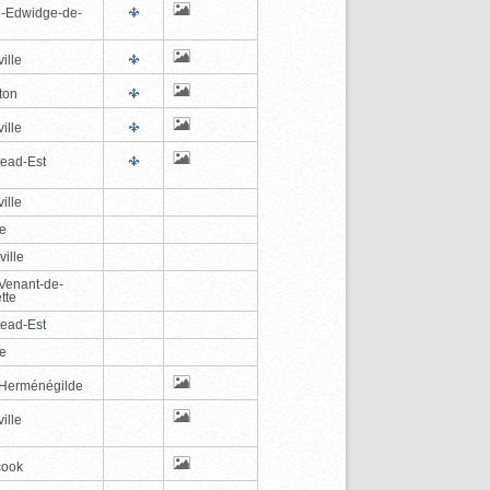
e-Edwidge-de-
n
ille
ton
ille
tead-Est
ille
le
ville
-Venant-de-
tte
tead-Est
le
-Herménégilde
ille
cook