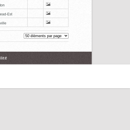
ton
tead-Est
ville
lité