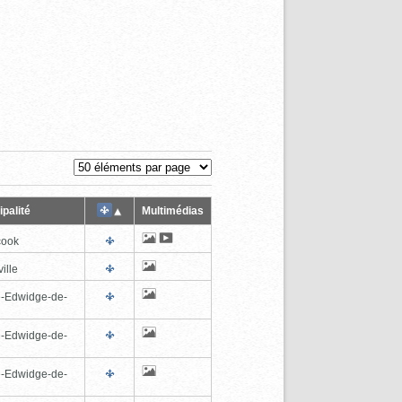
palité
Multimédias
cook
ille
e-Edwidge-de-
n
e-Edwidge-de-
n
e-Edwidge-de-
n