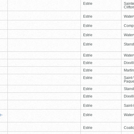
Estrie
Saint
Clifto
Estrie
Waterv
Estrie
Comp
Estrie
Waterv
Estrie
Stans
Estrie
Waterv
Estrie
Dixvil
Estrie
Martin
Estrie
Saint
Paque
Estrie
Stans
Estrie
Dixvil
Estrie
Saint
e-
Estrie
Waterv
Estrie
Coati