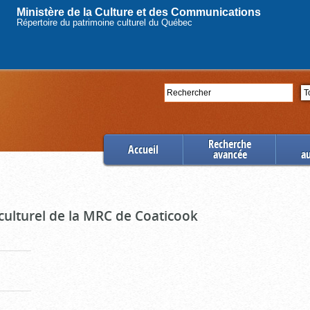
Ministère de la Culture et des Communications
Répertoire du patrimoine culturel du Québec
Rechercher
Se
Recherche
Accueil
avancée
a
culturel de la MRC de Coaticook