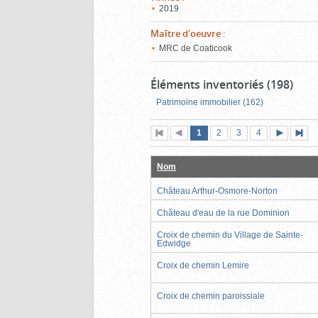
2019
Maître d'oeuvre
:
MRC de Coaticook
Éléments inventoriés (198)
Patrimoine immobilier (162)
Page
(page
Page
Page
Page
1
Première
2
Page
3
4
actuelle)
page
précédente
suivante
page
Nom
Château Arthur-Osmore-Norton
Château d'eau de la rue Dominion
Croix de chemin du Village de Sainte-
Edwidge
Croix de chemin Lemire
Croix de chemin paroissiale