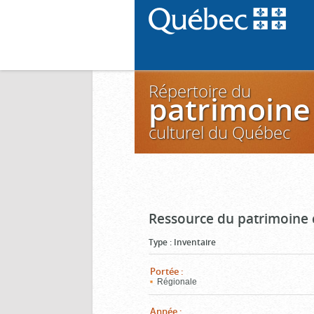
Répertoire du
patrimoine
culturel du Québec
Ressource du patrimoine 
Type
:
Inventaire
Portée
:
Régionale
Année
: