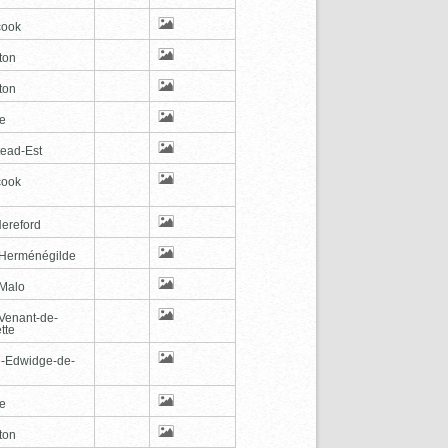
cook
ton
ton
le
tead-Est
cook
Hereford
-Herménégilde
-Malo
-Venant-de-
tte
e-Edwidge-de-
n
le
ton