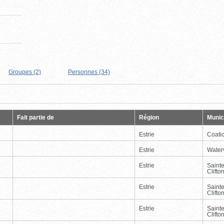
Groupes (2)
Personnes (34)
Page
Dernière
Fait partie de
Région
Munici
Estrie
Coati
Estrie
Waterv
Estrie
Saint
Clifto
Estrie
Saint
Clifto
Estrie
Saint
Clifto