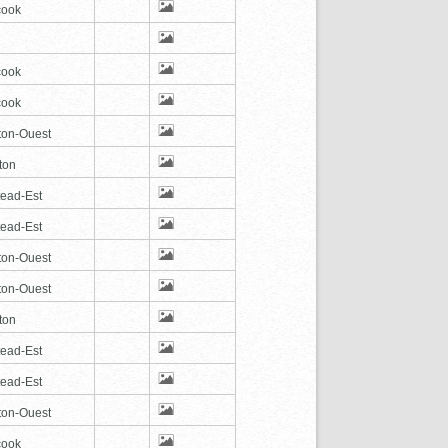
cook
cook
cook
ton-Ouest
ton
tead-Est
tead-Est
ton-Ouest
ton-Ouest
ton
tead-Est
tead-Est
ton-Ouest
cook