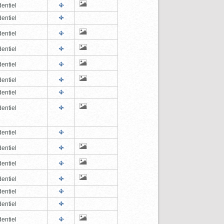
entiel
entiel
entiel
entiel
entiel
entiel
entiel
entiel
entiel
entiel
entiel
entiel
entiel
entiel
entiel