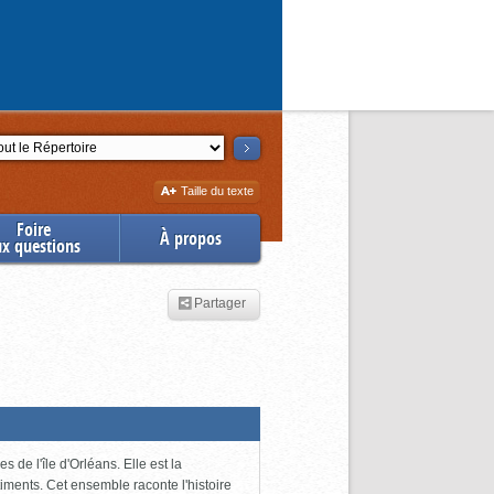
ction
Augmenter
Taille du texte
la
Foire
À propos
ux questions
Partager
 de l'île d'Orléans. Elle est la
iments. Cet ensemble raconte l'histoire