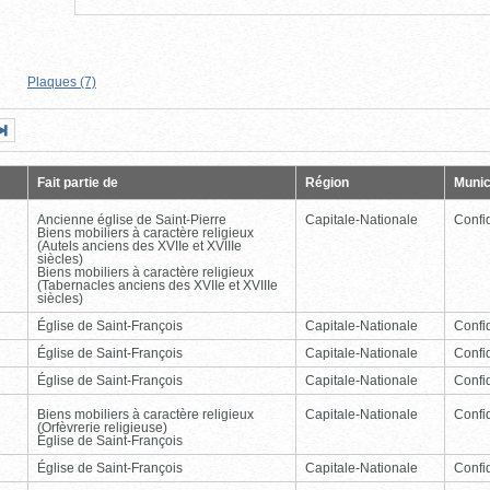
Plaques (7)
Page
Dernière
nte
page
Fait partie de
Région
Munic
Ancienne église de Saint-Pierre
Capitale-Nationale
Confid
Biens mobiliers à caractère religieux
(Autels anciens des XVIIe et XVIIIe
siècles)
Biens mobiliers à caractère religieux
(Tabernacles anciens des XVIIe et XVIIIe
siècles)
Église de Saint-François
Capitale-Nationale
Confid
Église de Saint-François
Capitale-Nationale
Confid
Église de Saint-François
Capitale-Nationale
Confid
Biens mobiliers à caractère religieux
Capitale-Nationale
Confid
(Orfèvrerie religieuse)
Église de Saint-François
Église de Saint-François
Capitale-Nationale
Confid