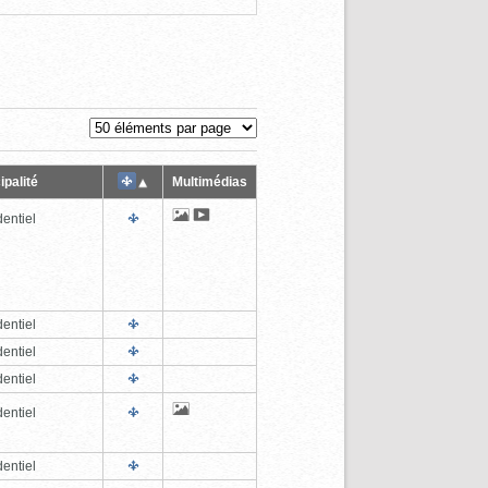
ipalité
Multimédias
entiel
entiel
entiel
entiel
entiel
entiel