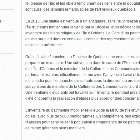
religieuse de l'île, et les objets témoignent des liens entre la popula
sont aussi des témoins remarquables de l'art religieux québécois.
En 2015, une statue est vendue à un antiquaire, sans l'autorisatio
le
l'île d'Orléans font annuler la vente par le Diocèse, et ils décident 
inventaire des biens religieux de l'île d'Orléans. Le Comité du patrim
est mis sur pied dans ce contexte. Il compte des représentants de c
assume la présidence.
Grâce à l'aide financière du Diocèse de Québec, une entente est co
préparer un inventaire. Une subvention dans le cadre de l'Entente 
de L'Île-d'Orléans et le ministère de la Culture et des Communicat
partenariat est alors officiellement formé avec l'Université Laval et
multimédia pour l'embauche d'étudiants sous la direction du profes
subventions du ministère de la Culture et des Communications ont pe
Une trentaine d'étudiants ont travaillé sur l'Inventaire pendant près
d'été ont permis la réalisation d'études plus approfondies concernant
L'Inventaire du patrimoine mobilier religieux de la MRC de l'Île-d'
objets, avec plus de 5000 photographies. En complément, des expos
réalisées pour sensibiliser à population à l'importance de ce patrimoi
de mieux gérer ses biens mobiliers.