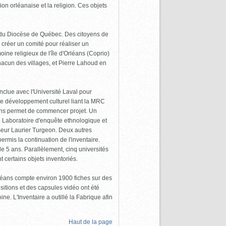
tion orléanaise et la religion. Ces objets
n du Diocèse de Québec. Des citoyens de
de créer un comité pour réaliser un
oine religieux de l'île d'Orléans (Coprio)
hacun des villages, et Pierre Lahoud en
nclue avec l'Université Laval pour
de développement culturel liant la MRC
ions permet de commencer projet. Un
 le Laboratoire d'enquête ethnologique et
seur Laurier Turgeon. Deux autres
rmis la continuation de l'inventaire.
 de 5 ans. Parallèlement, cinq universités
 certains objets inventoriés.
Orléans compte environ 1900 fiches sur des
itions et des capsules vidéo ont été
ne. L'Inventaire a outillé la Fabrique afin
Haut de la page