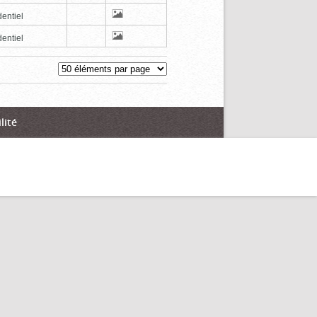
entiel
entiel
lité