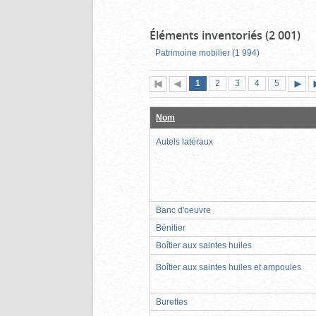
Éléments inventoriés (2 001)
Patrimoine mobilier (1 994)
Page
(page
Page
Page
Page
Page
1
Première
2
Page
3
4
5
actuelle)
page
précédente
suiva
Nom
Autels latéraux
Banc d'oeuvre
Bénitier
Boîtier aux saintes huiles
Boîtier aux saintes huiles et ampoules
Burettes