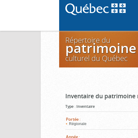
Répertoire du
patrimoine
culturel du Québec
Inventaire du patrimoine m
Type
:
Inventaire
Portée
:
Régionale
Année
: