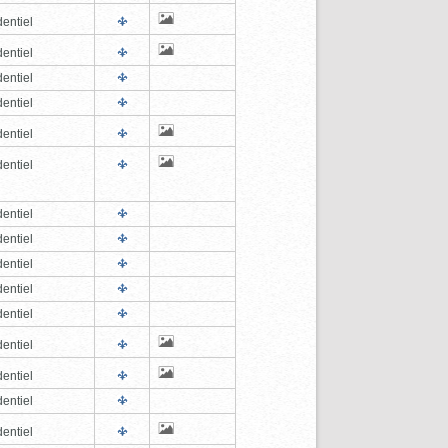
entiel
entiel
entiel
entiel
entiel
entiel
entiel
entiel
entiel
entiel
entiel
entiel
entiel
entiel
entiel