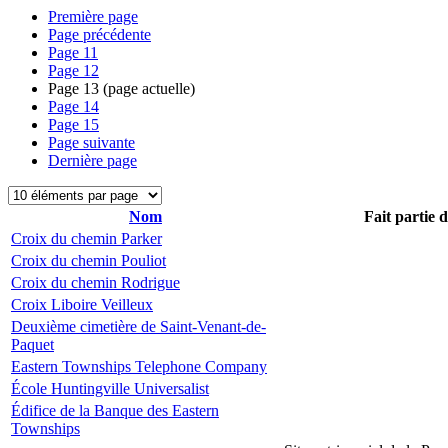
Première page
Page précédente
Page
11
Page
12
Page
13
(page actuelle)
Page
14
Page
15
Page suivante
Dernière page
Nom
Fait partie 
Croix du chemin Parker
Croix du chemin Pouliot
Croix du chemin Rodrigue
Croix Liboire Veilleux
Deuxième cimetière de Saint-Venant-de-
Paquet
Eastern Townships Telephone Company
École Huntingville Universalist
Édifice de la Banque des Eastern
Townships