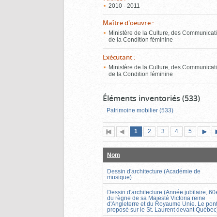
2010 - 2011
Maître d'oeuvre
:
Ministère de la Culture, des Communicati
de la Condition féminine
Exécutant
:
Ministère de la Culture, des Communicati
de la Condition féminine
Éléments inventoriés (533)
Patrimoine mobilier (533)
Page
(page
Page
Page
Page
Page
1
Première
2
Page
3
4
5
actuelle)
page
précédente
suiva
Nom
Dessin d'architecture (Académie de
musique)
Dessin d'architecture (Année jubilaire, 60
du règne de sa Majesté Victoria reine
d'Angleterre et du Royaume Unie. Le pon
proposé sur le St. Laurent devant Québec