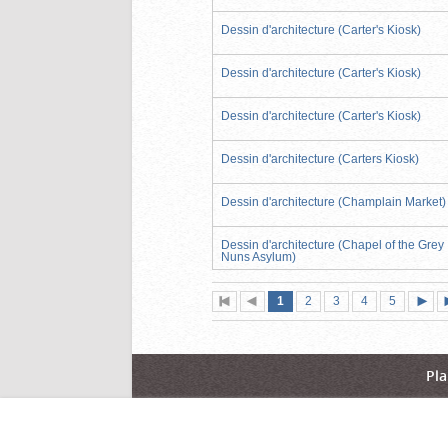
Dessin d'architecture (Carter's Kiosk)
Dessin d'architecture (Carter's Kiosk)
Dessin d'architecture (Carter's Kiosk)
Dessin d'architecture (Carters Kiosk)
Dessin d'architecture (Champlain Market)
Dessin d'architecture (Chapel of the Grey
Nuns Asylum)
Page
(page
Page
Page
Page
Page
1
Première
2
Page
3
4
5
actuelle)
page
précédente
suiva
Pla