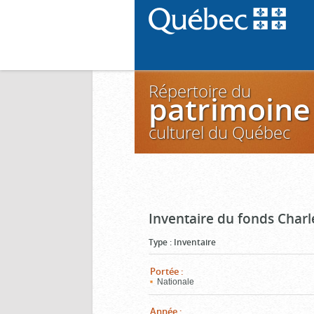
Répertoire du
patrimoine
culturel du Québec
Inventaire du fonds Charl
Type
:
Inventaire
Portée
:
Nationale
Année
: