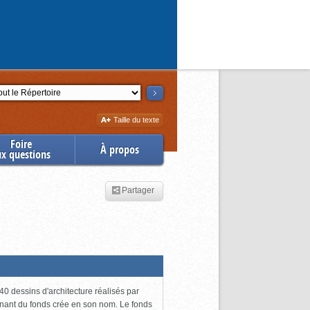
ction
Augmenter
Taille du texte
la
Foire
À propos
ux questions
Partager
0 dessins d'architecture réalisés par
enant du fonds crée en son nom. Le fonds