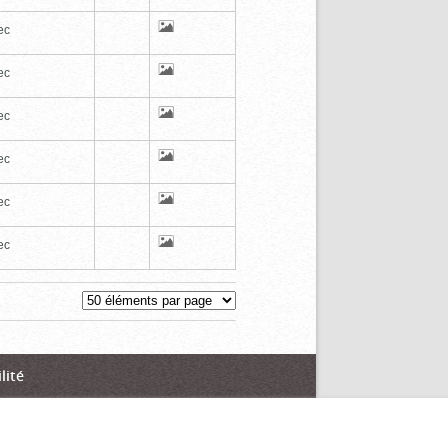
ec
ec
ec
ec
ec
ec
lité