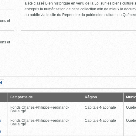
a été classé Bien historique en vertu de la Loi sur les biens culture
entrepris la numérisation de cette collection afin de mieux la docume
au public via le site du Répertoire du patrimoine culturel du Québec
ons et
ons et
Page
Dernière
nte
page
Fait partie de
Région
Munic
Fonds Charles-Philippe-Ferdinand-
Capitale-Nationale
Québ
Baillairgé
e
Fonds Charles-Philippe-Ferdinand-
Capitale-Nationale
Québ
Baillairgé
t
)