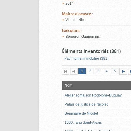
2014
Maître d'oeuvre
:
Ville de Nicolet
Exécutant
:
Bergeron Gagnon inc.
Éléments inventoriés (381)
Patrimoine immobilier (381)
Page
(page
Page
Page
Page
Page
1
Première
2
Page
3
4
5
actuelle)
page
précédente
suiva
Nom
Atelier et maison Rodolphe-Duguay
Palais de justice de Nicolet
Séminaire de Nicolet
1000, rang Saint-Alexis