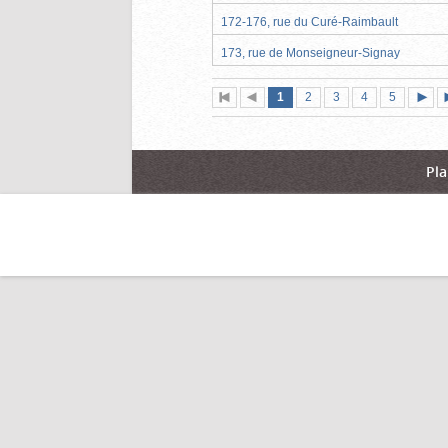
172-176, rue du Curé-Raimbault
173, rue de Monseigneur-Signay
Page
(page
Page
Page
Page
Page
1
Première
2
Page
3
4
5
actuelle)
page
précédente
suiva
Pla