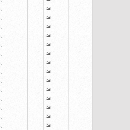
t
t
t
t
t
t
t
t
t
t
t
t
t
t
t