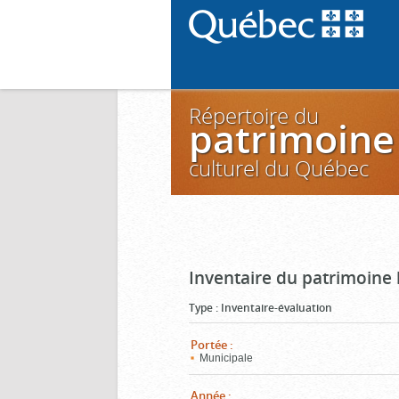
Répertoire du
patrimoine
culturel du Québec
Inventaire du patrimoine 
Type
:
Inventaire-évaluation
Portée
:
Municipale
Année
: