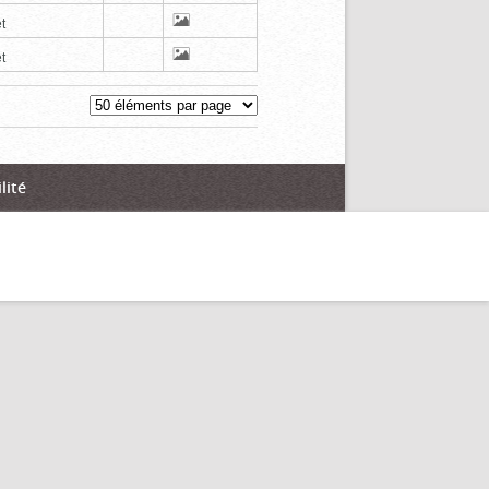
t
t
lité