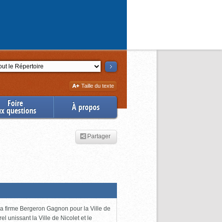
ction
Augmenter
Taille du texte
la
Foire
À propos
ux questions
Partager
 la firme Bergeron Gagnon pour la Ville de
l unissant la Ville de Nicolet et le