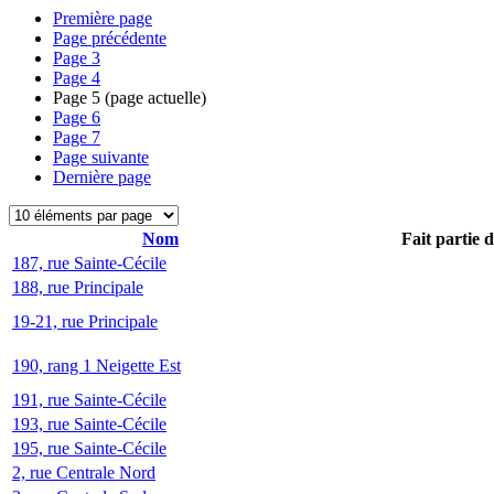
Première page
Page précédente
Page
3
Page
4
Page
5
(page actuelle)
Page
6
Page
7
Page suivante
Dernière page
Nom
Fait partie 
187, rue Sainte-Cécile
188, rue Principale
19-21, rue Principale
190, rang 1 Neigette Est
191, rue Sainte-Cécile
193, rue Sainte-Cécile
195, rue Sainte-Cécile
2, rue Centrale Nord