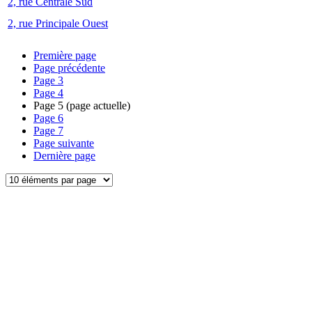
2, rue Centrale Sud
2, rue Principale Ouest
Première page
Page précédente
Page
3
Page
4
Page
5
(page actuelle)
Page
6
Page
7
Page suivante
Dernière page