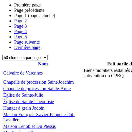
Première page
Page précédente
Page
1
(page actuelle)
Page
2
Page
3
Page
4
Page
5
Page suivante
Dernière page
Nom
Fait partie 
Biens mobiliers restaurés
Calvaire de Varennes
subvention du CPRQ
Chapelle de procession Saint-Joachim
Chapelle de procession Sainte-Anne
Église de Sainte-Julie
Église de Sainte-Théodosie
Hangar à grain Jodoin
Maison François-Xavier-Paquette-Dit-
Lavallée
Maison Lenoblet-Du Plessis