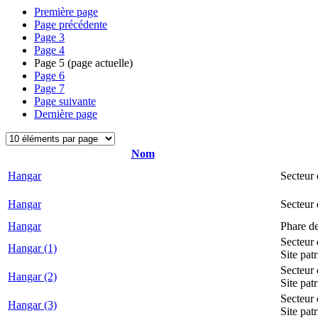
Première page
Page précédente
Page
3
Page
4
Page
5
(page actuelle)
Page
6
Page
7
Page suivante
Dernière page
Nom
Hangar
Secteur 
Hangar
Secteur
Hangar
Phare d
Secteur 
Hangar (1)
Site pat
Secteur 
Hangar (2)
Site pat
Secteur 
Hangar (3)
Site pat