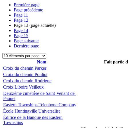
Première page
Page précédente
Page
11
Page
12
Page
13
(page actuelle)
Page
14
Page
15
Page suivante
Dernière page
Nom
Fait partie 
Croix du chemin Parker
Croix du chemin Pouliot
Croix du chemin Rodrigue
Croix Liboire Veilleux
Deuxième cimetière de Saint-Venant-de-
Paquet
Eastern Townships Telephone Company
École Huntingville Universalist
Édifice de la Banque des Eastern
Townships