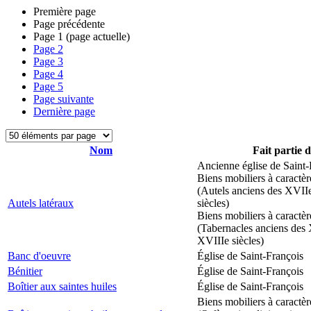
Première page
Page précédente
Page
1
(page actuelle)
Page
2
Page
3
Page
4
Page
5
Page suivante
Dernière page
Nom
Fait partie 
Ancienne église de Saint-
Biens mobiliers à caractèr
(Autels anciens des XVII
Autels latéraux
siècles)
Biens mobiliers à caractèr
(Tabernacles anciens des 
XVIIIe siècles)
Banc d'oeuvre
Église de Saint-François
Bénitier
Église de Saint-François
Boîtier aux saintes huiles
Église de Saint-François
Biens mobiliers à caractèr