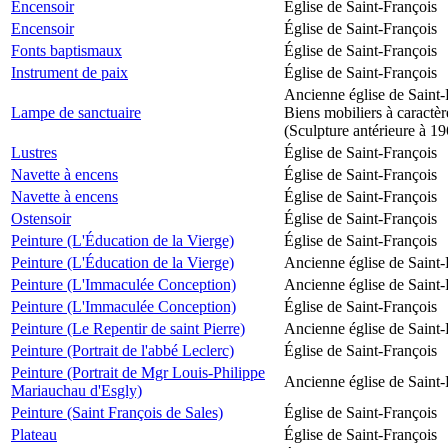
Encensoir
Église de Saint-François
Encensoir
Église de Saint-François
Fonts baptismaux
Église de Saint-François
Instrument de paix
Église de Saint-François
Ancienne église de Saint-
Lampe de sanctuaire
Biens mobiliers à caractèr
(Sculpture antérieure à 1
Lustres
Église de Saint-François
Navette à encens
Église de Saint-François
Navette à encens
Église de Saint-François
Ostensoir
Église de Saint-François
Peinture (L'Éducation de la Vierge)
Église de Saint-François
Peinture (L'Éducation de la Vierge)
Ancienne église de Saint-
Peinture (L'Immaculée Conception)
Ancienne église de Saint-
Peinture (L'Immaculée Conception)
Église de Saint-François
Peinture (Le Repentir de saint Pierre)
Ancienne église de Saint-
Peinture (Portrait de l'abbé Leclerc)
Église de Saint-François
Peinture (Portrait de Mgr Louis-Philippe
Ancienne église de Saint-
Mariauchau d'Esgly)
Peinture (Saint François de Sales)
Église de Saint-François
Plateau
Église de Saint-François